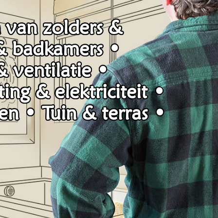
 van zolders &
 & badkamers •
 ventilatie •
ng & elektriciteit •
n • Tuin & terras •