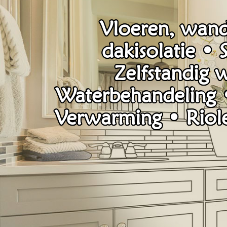
Vloeren, wand
dakisolatie •
Zelfstandig 
Waterbehandeling • 
Verwarming • Riole