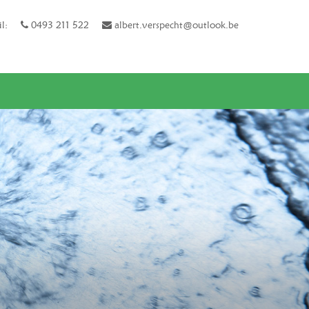
l:
0493 211 522
albert.verspecht@outlook.be